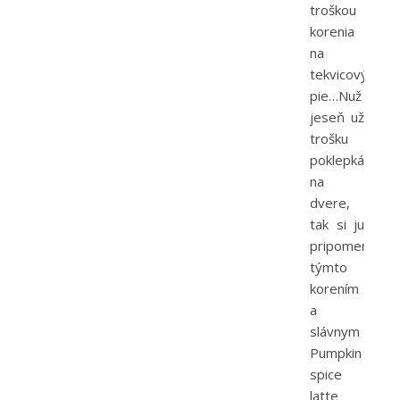
troškou
korenia
na
tekvicový
pie…Nuž
jeseň už
trošku
poklepkáva
na
dvere,
tak si ju
pripomenút
týmto
korením
a
slávnym
Pumpkin
spice
latte