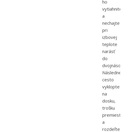
ho
vytiahnite
a
nechajte
pri
izbovej
teplote
narásť
do
dvojnásobku.
Následne
cesto
vyklopte
na
dosku,
trošku
premieste
a
rozdeľte