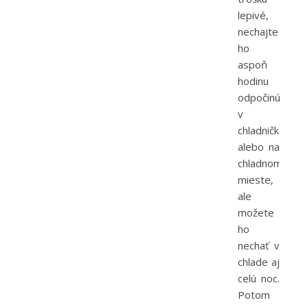
lepivé,
nechajte
ho
aspoň
hodinu
odpočinúť
v
chladničke
alebo na
chladnom
mieste,
ale
možete
ho
nechať v
chlade aj
celú noc.
Potom