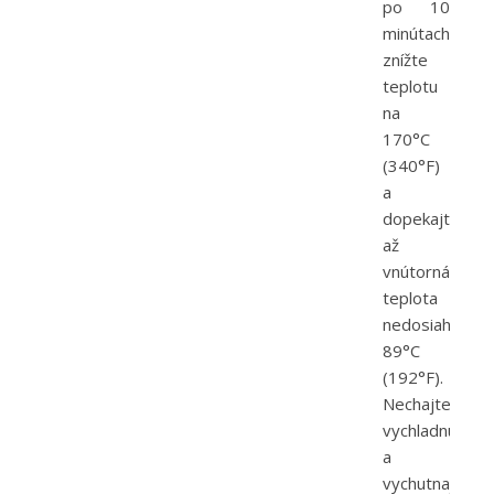
po 10
minútach
znížte
teplotu
na
170°C
(340°F)
a
dopekajte
až
vnútorná
teplota
nedosiahne
89°C
(192°F).
Nechajte
vychladnúť
a
vychutnajte