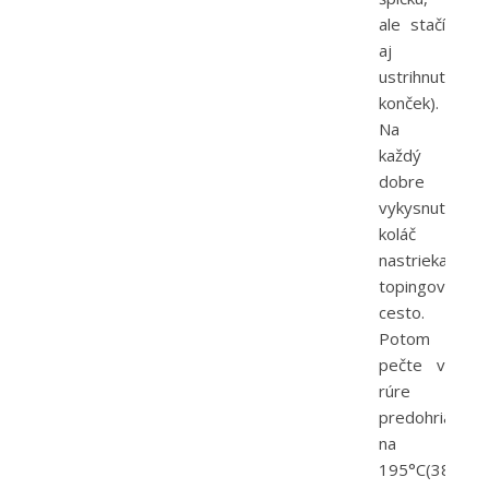
ale stačí
aj
ustrihnutý
konček).
Na
každý
dobre
vykysnutý
koláč
nastriekajte
topingové
cesto.
Potom
pečte v
rúre
predohriatej
na
195°C(380°F)