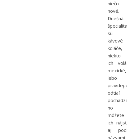
niečo
nové.
Dnešná
špecialita
sú
kávové
koláče,
niekto
ich volá
mexické,
lebo
pravdepodob
odtiaľ
pochádzajú,
no
môžete
ich nájsť
aj pod
názvami