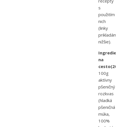
recepty
s
použitím
nich
(linky
prikladám
nižšie).
Ingrediencie
na
cesto(20ks):
100g
aktívny
pšeničný
rozkvas
(hladká
pšeničná
múka,
100%