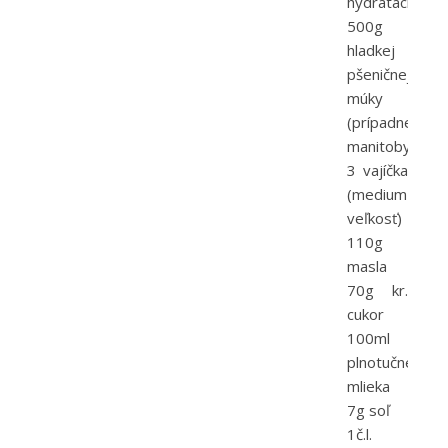
hydratácia)
500g
hladkej
pšeničnej
múky
(prípadne
manitoby)
3 vajíčka
(medium
veľkosť)
110g
masla
70g kr.
cukor
100ml
plnotučného
mlieka
7g soľ
1č.l.