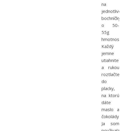
na
jednotlivé
bochníčky
o 50-
55g
hmotnosti.
Každý
jemne
utiahnite
a rukou
roztlačte
do
placky,
na ktorú
dáte
maslo a
čokolády.
Ja som
používala