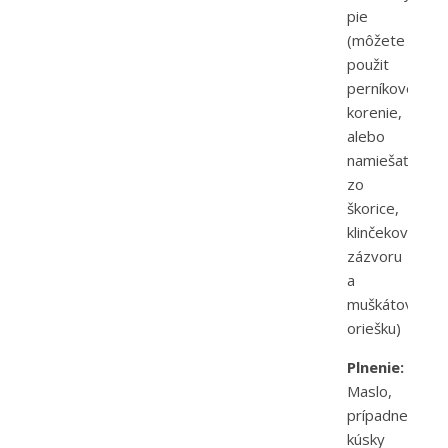
pie
(môžete
použit
perníkové
korenie,
alebo
namiešať
zo
škorice,
klinčekov,
zázvoru
a
muškátového
oriešku)
Plnenie:
Maslo,
prípadne
kúsky