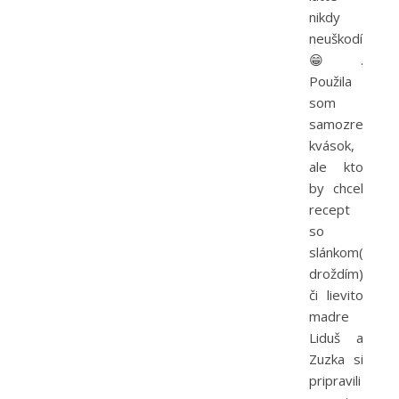
nikdy
neuškodí
😁.
Použila
som
samozrejme
kvások,
ale kto
by chcel
recept
so
slánkom(slan
droždím)
či lievito
madre
Liduš a
Zuzka si
pripravili