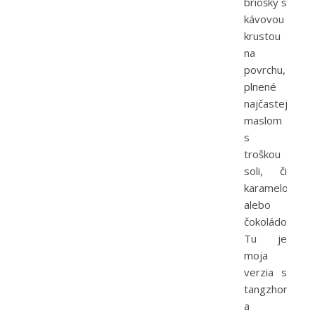
briošky s
kávovou
krustou
na
povrchu,
plnené
najčastejsie
maslom
s
troškou
soli, či
karamelom
alebo
čokoládou.
Tu je
moja
verzia s
tangzhongom
a