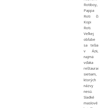
Rotiboy,
Pappa
Roti či
Kopi
Roti.
Veľkej
obľube
sa tešia
v Ázii,
najmä
vďaka
reštauračným
sietiam,
ktorých
názvy
nesú.
Sladké
maslové