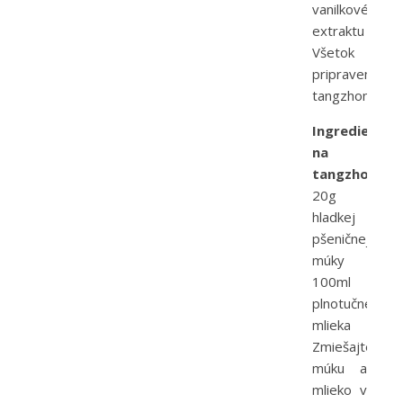
vanilkového
extraktu
Všetok
pripravený
tangzhong
Ingrediencie
na
tangzhong:
20g
hladkej
pšeničnej
múky
100ml
plnotučného
mlieka
Zmiešajte
múku a
mlieko v