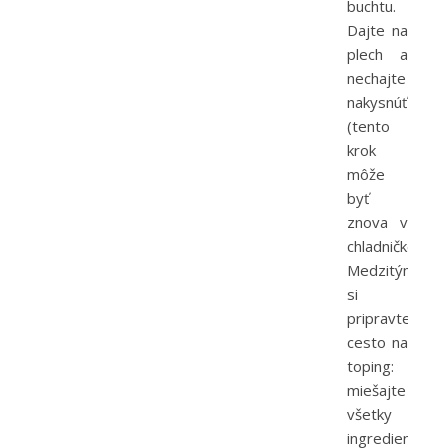
buchtu.
Dajte na
plech a
nechajte
nakysnúť
(tento
krok
môže
byť
znova v
chladničke).
Medzitým
si
pripravte
cesto na
toping:
miešajte
všetky
ingrediencie