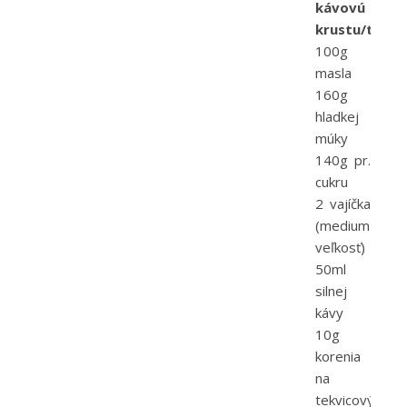
kávovú
krustu/topin
100g
masla
160g
hladkej
múky
140g pr.
cukru
2 vajíčka
(medium
veľkosť)
50ml
silnej
kávy
10g
korenia
na
tekvicový