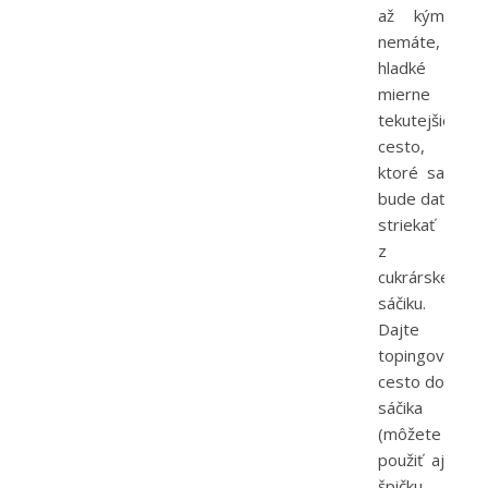
až kým
nemáte,
hladké
mierne
tekutejšie
cesto,
ktoré sa
bude dať
striekať
z
cukrárskeho
sáčiku.
Dajte
topingové
cesto do
sáčika
(môžete
použiť aj
špičku,