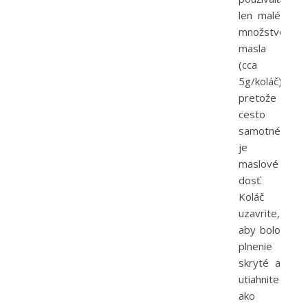
len malé
množstvo
masla
(cca
5g/koláč)
pretože
cesto
samotné
je
maslové
dosť.
Koláč
uzavrite,
aby bolo
plnenie
skryté a
utiahnite
ako