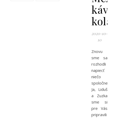
kávo
koláč
2020-10-
10
Znovu
sme sa
rozhodli
napiecť
niečo
spoločne.
Ja, Liduš
a Zuzka
sme si
pre Vás
pripravili