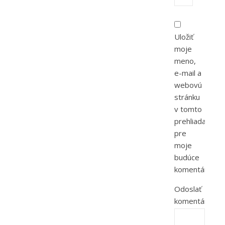
Uložiť
moje
meno,
e-mail a
webovú
stránku
v tomto
prehliadači
pre
moje
budúce
komentáre.
Odoslať
komentár