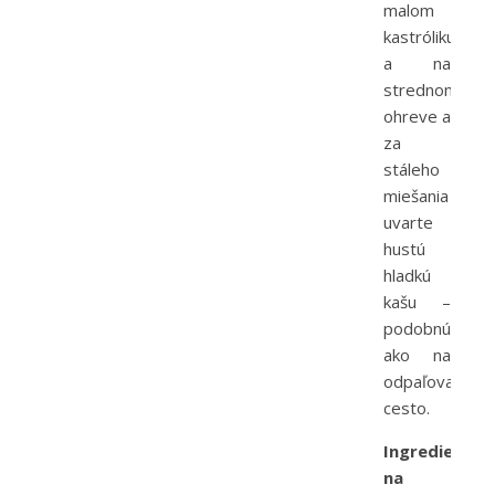
malom
kastróliku
a na
strednom
ohreve a
za
stáleho
miešania
uvarte
hustú
hladkú
kašu –
podobnú
ako na
odpaľované
cesto.
Ingrediencie
na