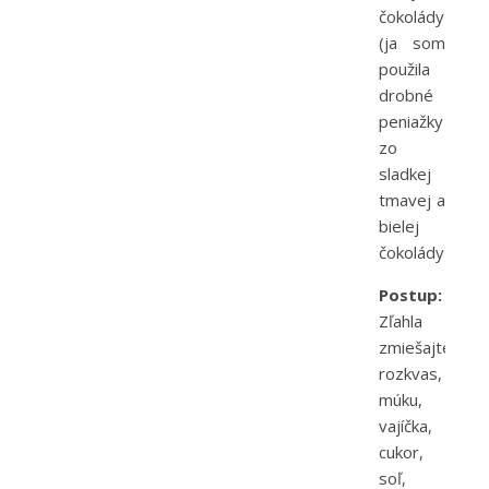
čokolády
(ja som
použila
drobné
peniažky
zo
sladkej
tmavej a
bielej
čokolády)
Postup:
Zľahla
zmiešajte
rozkvas,
múku,
vajíčka,
cukor,
soľ,