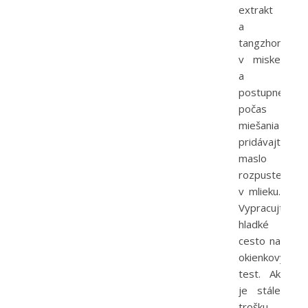
extrakt
a
tangzhong
v miske
a
postupne
počas
miešania
pridávajte
maslo
rozpustené
v mlieku.
Vypracujte
hladké
cesto na
okienkový
test. Ak
je stále
trošku